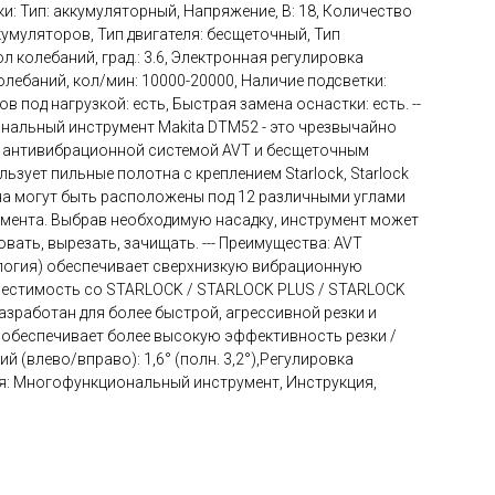
и: Тип: аккумуляторный, Напряжение, В: 18, Количество
кумуляторов, Тип двигателя: бесщеточный, Тип
л колебаний, град.: 3.6, Электронная регулировка
олебаний, кол/мин: 10000-20000, Наличие подсветки:
в под нагрузкой: есть, Быстрая замена оснастки: есть. --
нальный инструмент Makita DTM52 - это чрезвычайно
с антивибрационной системой AVT и бесщеточным
льзует пильные полотна с креплением Starlock, Starlock
отна могут быть расположены под 12 различными углами
мента. Выбрав необходимую насадку, инструмент может
вать, вырезать, зачищать. --- Преимущества: AVT
логия) обеспечивает сверхнизкую вибрационную
естимость со STARLOCK / STARLOCK PLUS / STARLOCK
азработан для более быстрой, агрессивной резки и
 обеспечивает более высокую эффективность резки /
 (влево/вправо): 1,6° (полн. 3,2°),Регулировка
ия: Многофункциональный инструмент, Инструкция,