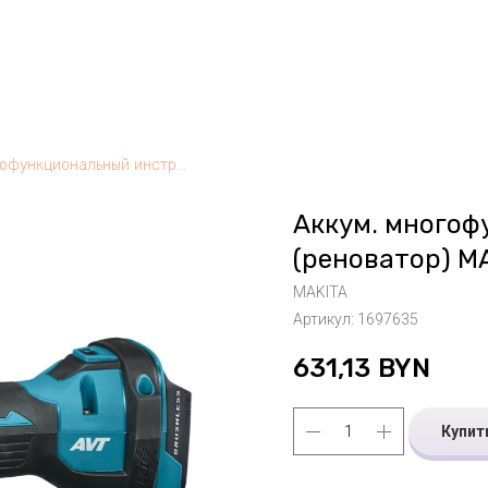
Аккум. многофункциональный инструмент (реноватор) MAKITA LXT DTM 52 Z в кор.
Аккум. много
(реноватор) MA
MAKITA
Артикул:
1697635
631,13
BYN
Купит