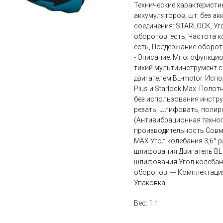
Технические характеристик
аккумуляторов, шт: без ак
соединения: STARLOCK, Уго
оборотов: есть, Частота к
есть, Поддержание оборото
- Описание: Многофункцио
тихий мультиинструмент 
двигателем BL-motor. Испо
Plus и Starlock Max. Пол
без использования инстру
резать, шлифовать, полиро
(Антивибрационная техно
производительность Совм
MAX Угол колебания 3,6° р
шлифования Двигатель BL
шлифования Угол колебаний
оборотов. --- Комплектац
Упаковка.
Вес: 1 г