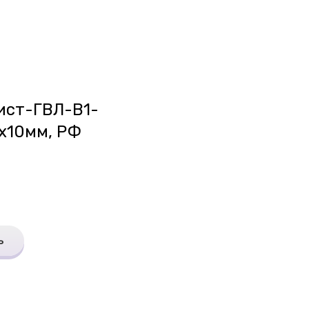
ист-ГВЛ-В1-
х10мм, РФ
ь