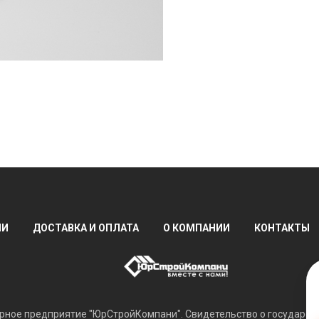
ИИ
ДОСТАВКА И ОПЛАТА
О КОМПАНИИ
КОНТАКТЫ
ное предприятие "ЮрСтройКомпани". Свидетельство о государств