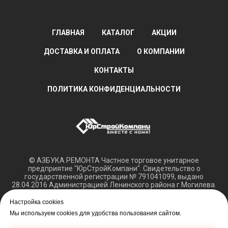
ГЛАВНАЯ
КАТАЛОГ
АКЦИИ
ДОСТАВКА И ОПЛАТА
О КОМПАНИИ
КОНТАКТЫ
ПОЛИТИКА КОНФИДЕНЦИАЛЬНОСТИ
© АЗБУКА РЕМОНТА Частное торговое унитарное
предприятие "ЮрСтройКомпани". Свидетельство о
государственной регистрации № 791041099, выдано
28.04.2016 Администрацией Ленинского района г Могилева.
Регистрация в Торговом реестре РБ 15.03.2018 №408421.
Настройка cookies
Обращаем ваше внимание, что вся представленная
Мы используем cookies для удобства пользования сайтом.
информация касающаяся технических характеристик,
наличия на складе, а также цен на товары носит