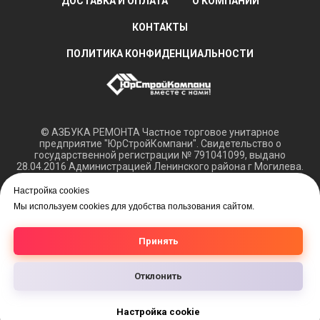
ДОСТАВКА И ОПЛАТА
О КОМПАНИИ
КОНТАКТЫ
ПОЛИТИКА КОНФИДЕНЦИАЛЬНОСТИ
© АЗБУКА РЕМОНТА Частное торговое унитарное
предприятие "ЮрСтройКомпани". Свидетельство о
государственной регистрации № 791041099, выдано
28.04.2016 Администрацией Ленинского района г Могилева.
Регистрация в Торговом реестре РБ 15.03.2018 №408421.
Настройка cookies
Обращаем ваше внимание, что вся представленная
Мы используем cookies для удобства пользования сайтом.
информация касающаяся технических характеристик,
наличия на складе, а также цен на товары носит
информационный характер и не является публичной
Принять
офертой.
Отклонить
Настройка cookie