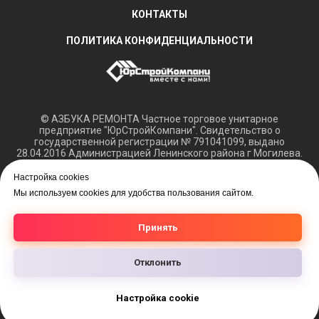
КОНТАКТЫ
ПОЛИТИКА КОНФИДЕНЦИАЛЬНОСТИ
© АЗБУКА РЕМОНТА Частное торговое унитарное
предприятие "ЮрСтройКомпани". Свидетельство о
государственной регистрации № 791041099, выдано
28.04.2016 Администрацией Ленинского района г Могилева.
Регистрация в Торговом реестре РБ 15.03.2018 №408421.
Настройка cookies
Обращаем ваше внимание, что вся представленная
Мы используем cookies для удобства пользования сайтом.
информация касающаяся технических характеристик,
наличия на складе, а также цен на товары носит
информационный характер и не является публичной
Принять
офертой.
Отклонить
Настройка cookie