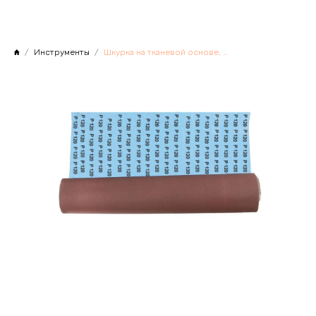
Инструменты
Шкурка на тканевой основе, Р 120, 1000ммх1м, водостойкая Matrix, Китай