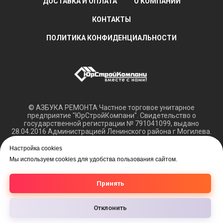
ДОСТАВКА И ОПЛАТА
О КОМПАНИИ
КОНТАКТЫ
ПОЛИТИКА КОНФИДЕНЦИАЛЬНОСТИ
© АЗБУКА РЕМОНТА Частное торговое унитарное
предприятие "ЮрСтройКомпани". Свидетельство о
государственной регистрации № 791041099, выдано
28.04.2016 Администрацией Ленинского района г Могилева.
Регистрация в Торговом реестре РБ 15.03.2018 №408421.
Настройка cookies
Обращаем ваше внимание, что вся представленная
Мы используем cookies для удобства пользования сайтом.
информация касающаяся технических характеристик,
наличия на складе, а также цен на товары носит
информационный характер и не является публичной
Принять
офертой.
Отклонить