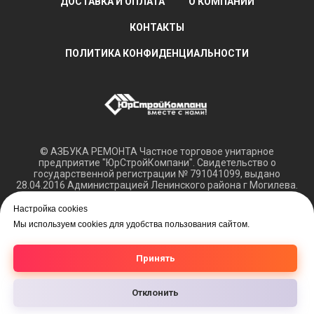
ДОСТАВКА И ОПЛАТА
О КОМПАНИИ
КОНТАКТЫ
ПОЛИТИКА КОНФИДЕНЦИАЛЬНОСТИ
© АЗБУКА РЕМОНТА Частное торговое унитарное
предприятие "ЮрСтройКомпани". Свидетельство о
государственной регистрации № 791041099, выдано
28.04.2016 Администрацией Ленинского района г Могилева.
Регистрация в Торговом реестре РБ 15.03.2018 №408421.
Настройка cookies
Обращаем ваше внимание, что вся представленная
Мы используем cookies для удобства пользования сайтом.
информация касающаяся технических характеристик,
наличия на складе, а также цен на товары носит
информационный характер и не является публичной
Принять
офертой.
Отклонить