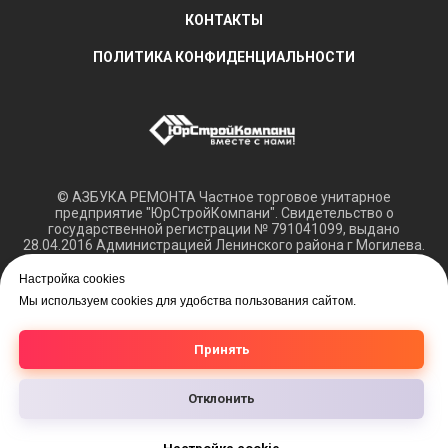
КОНТАКТЫ
ПОЛИТИКА КОНФИДЕНЦИАЛЬНОСТИ
© АЗБУКА РЕМОНТА Частное торговое унитарное
предприятие "ЮрСтройКомпани". Свидетельство о
государственной регистрации № 791041099, выдано
28.04.2016 Администрацией Ленинского района г Могилева.
Регистрация в Торговом реестре РБ 15.03.2018 №408421.
Настройка cookies
Обращаем ваше внимание, что вся представленная
Мы используем cookies для удобства пользования сайтом.
информация касающаяся технических характеристик,
наличия на складе, а также цен на товары носит
информационный характер и не является публичной
Принять
офертой.
Отклонить