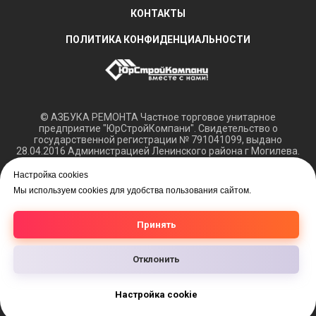
КОНТАКТЫ
ПОЛИТИКА КОНФИДЕНЦИАЛЬНОСТИ
© АЗБУКА РЕМОНТА Частное торговое унитарное
предприятие "ЮрСтройКомпани". Свидетельство о
государственной регистрации № 791041099, выдано
28.04.2016 Администрацией Ленинского района г Могилева.
Регистрация в Торговом реестре РБ 15.03.2018 №408421.
Настройка cookies
Обращаем ваше внимание, что вся представленная
Мы используем cookies для удобства пользования сайтом.
информация касающаяся технических характеристик,
наличия на складе, а также цен на товары носит
информационный характер и не является публичной
Принять
офертой.
Отклонить
Настройка cookie