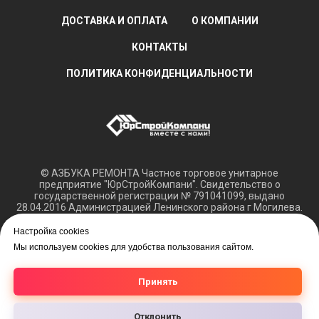
ДОСТАВКА И ОПЛАТА
О КОМПАНИИ
КОНТАКТЫ
ПОЛИТИКА КОНФИДЕНЦИАЛЬНОСТИ
© АЗБУКА РЕМОНТА Частное торговое унитарное
предприятие "ЮрСтройКомпани". Свидетельство о
государственной регистрации № 791041099, выдано
28.04.2016 Администрацией Ленинского района г Могилева.
Регистрация в Торговом реестре РБ 15.03.2018 №408421.
Настройка cookies
Обращаем ваше внимание, что вся представленная
Мы используем cookies для удобства пользования сайтом.
информация касающаяся технических характеристик,
наличия на складе, а также цен на товары носит
информационный характер и не является публичной
Принять
офертой.
Отклонить