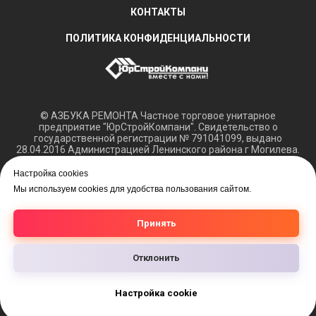
КОНТАКТЫ
ПОЛИТИКА КОНФИДЕНЦИАЛЬНОСТИ
© АЗБУКА РЕМОНТА Частное торговое унитарное
предприятие "ЮрСтройКомпани". Свидетельство о
государственной регистрации № 791041099, выдано
28.04.2016 Администрацией Ленинского района г Могилева.
Регистрация в Торговом реестре РБ 15.03.2018 №408421.
Настройка cookies
Обращаем ваше внимание, что вся представленная
Мы используем cookies для удобства пользования сайтом.
информация касающаяся технических характеристик,
наличия на складе, а также цен на товары носит
информационный характер и не является публичной
Принять
офертой.
Отклонить
Настройка cookie