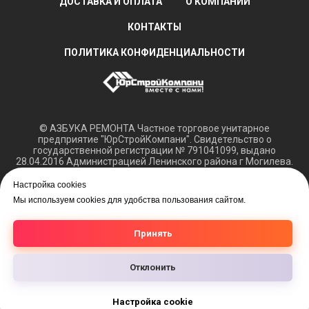
ДОСТАВКА И ОПЛАТА
О КОМПАНИИ
КОНТАКТЫ
ПОЛИТИКА КОНФИДЕНЦИАЛЬНОСТИ
© АЗБУКА РЕМОНТА Частное торговое унитарное
предприятие "ЮрСтройКомпани". Свидетельство о
государственной регистрации № 791041099, выдано
28.04.2016 Администрацией Ленинского района г Могилева.
Регистрация в Торговом реестре РБ 15.03.2018 №408421.
Настройка cookies
Обращаем ваше внимание, что вся представленная
Мы используем cookies для удобства пользования сайтом.
информация касающаяся технических характеристик,
наличия на складе, а также цен на товары носит
информационный характер и не является публичной
Принять
офертой.
Отклонить
Настройка cookie