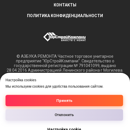
КОНТАКТЫ
ПОЛИТИКА КОНФИДЕНЦИАЛЬНОСТИ
© АЗБУКА РЕМОНТА Частное торговое унитарное
предприятие "ЮрСтройКомпани". Свидетельство о
государственной регистрации № 791041099, выдано
28.04.2016 Администрацией Ленинского района г Могилева.
Регистрация в Торговом реестре РБ 15.03.2018 №408421.
Настройка cookies
Обращаем ваше внимание, что вся представленная
Мы используем cookies для удобства пользования сайтом.
информация касающаяся технических характеристик,
наличия на складе, а также цен на товары носит
информационный характер и не является публичной
Принять
офертой.
Отклонить
Настройка cookie