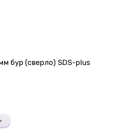
мм бур (сверло) SDS-plus
ь