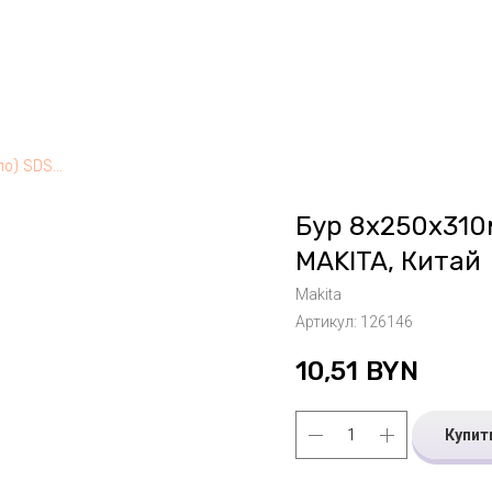
Бур 8х250х310мм бур (сверло) SDS-plus MAKITA, Китай
Бур 8х250х310
MAKITA, Китай
Makita
Артикул:
126146
10,51
BYN
Купит