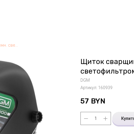
Щиток сварщика с самозатемн. светофильтром DGM V4000, Китай
Щиток сварщик
светофильтро
DGM
Артикул:
160939
57
BYN
Купит