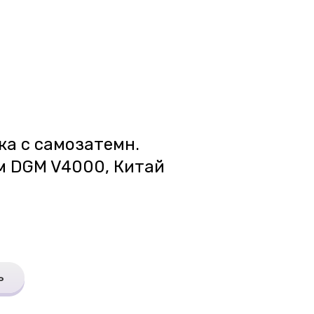
а с самозатемн.
м DGM V4000, Китай
ь