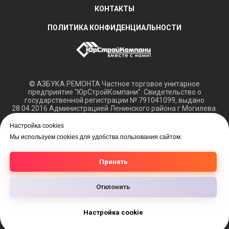
КОНТАКТЫ
ПОЛИТИКА КОНФИДЕНЦИАЛЬНОСТИ
© АЗБУКА РЕМОНТА Частное торговое унитарное
предприятие "ЮрСтройКомпани". Свидетельство о
государственной регистрации № 791041099, выдано
28.04.2016 Администрацией Ленинского района г Могилева.
Регистрация в Торговом реестре РБ 15.03.2018 №408421.
Настройка cookies
Обращаем ваше внимание, что вся представленная
Мы используем cookies для удобства пользования сайтом.
информация касающаяся технических характеристик,
наличия на складе, а также цен на товары носит
информационный характер и не является публичной
Принять
офертой.
Отклонить
Настройка cookie