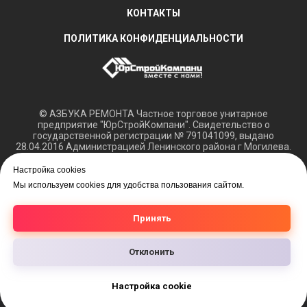
КОНТАКТЫ
ПОЛИТИКА КОНФИДЕНЦИАЛЬНОСТИ
© АЗБУКА РЕМОНТА Частное торговое унитарное
предприятие "ЮрСтройКомпани". Свидетельство о
государственной регистрации № 791041099, выдано
28.04.2016 Администрацией Ленинского района г Могилева.
Регистрация в Торговом реестре РБ 15.03.2018 №408421.
Настройка cookies
Обращаем ваше внимание, что вся представленная
Мы используем cookies для удобства пользования сайтом.
информация касающаяся технических характеристик,
наличия на складе, а также цен на товары носит
информационный характер и не является публичной
Принять
офертой.
Отклонить
Настройка cookie