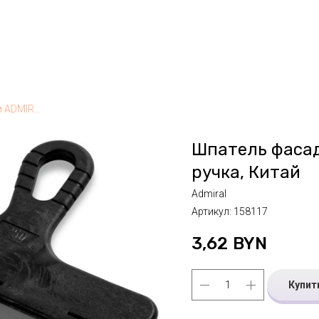
Шпатель фасад.нерж. 150мм ADMIRAL черн. ручка, Китай
Шпатель фасад
ручка, Китай
Admiral
Артикул:
158117
3,62
BYN
Купит