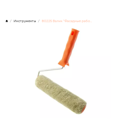
Инструменты
80225 Валик "Фасадные работы",250мм,ворс 18мм,D 36мм,D ручки - 6 мм,полиакрил,полиэстер// Сибртех, РФ