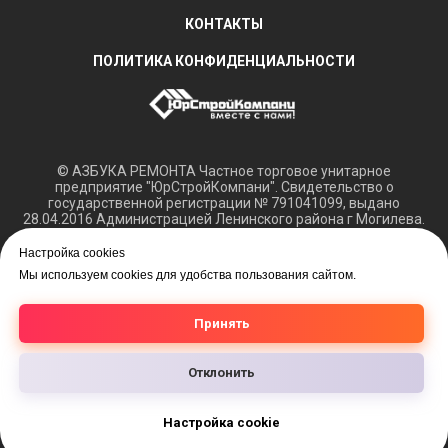
КОНТАКТЫ
ПОЛИТИКА КОНФИДЕНЦИАЛЬНОСТИ
© АЗБУКА РЕМОНТА Частное торговое унитарное
предприятие "ЮрСтройКомпани". Свидетельство о
государственной регистрации № 791041099, выдано
28.04.2016 Администрацией Ленинского района г Могилева.
Регистрация в Торговом реестре РБ 15.03.2018 №408421.
Настройка cookies
Обращаем ваше внимание, что вся представленная
Мы используем cookies для удобства пользования сайтом.
информация касающаяся технических характеристик,
наличия на складе, а также цен на товары носит
информационный характер и не является публичной
Принять
офертой.
Отклонить
Настройка cookie