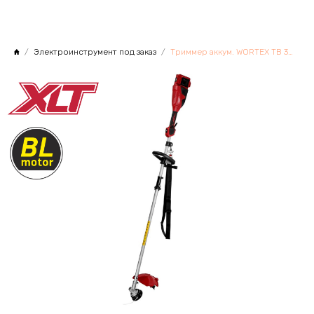
Электроинструмент под заказ
Триммер аккум. WORTEX TB 3036-1 ALL1 XLT SOLO БЕСЩЁТ.ДВИГ., 18В+18В, шир.скаш.340/255 мм леска/нож