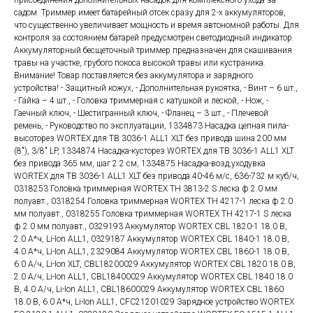
присоединения дополнительных насадок для комплексного ухода за
садом. Триммер имеет батарейный отсек сразу для 2-х аккумуляторов,
что существенно увеличивает мощность и время автономной работы. Для
контроля за состоянием батарей предусмотрен светодиодный индикатор.
Аккумуляторный бесщеточный триммер предназначен для скашивания
травы на участке, грубого покоса высокой травы или кустраника.
Внимание! Товар поставляется без аккумулятора и зарядного
устройства! - Защитный кожух, - Дополнительная рукоятка, - Винт – 6 шт.,
- Гайка – 4 шт., - Головка триммерная с катушкой и леской, - Нож, -
Гаечный ключ, - Шестигранный ключ, - Фланец – 3 шт., - Плечевой
ремень, - Руководство по эксплуатации, 1334873 Насадка цепная пила-
высоторез WORTEX для TB 3036-1 ALL1 XLT без привода шина 200 мм
(8"), 3/8" LP, 1334874 Насадка-кусторез WORTEX для TB 3036-1 ALL1 XLT
без привода 365 мм, шаг 2.2 см, 1334875 Насадка-возд,уходувка
WORTEX для TB 3036-1 ALL1 XLT без привода 40-46 м/с, 636-732 м куб/ч,
0318253 Головка триммерная WORTEX ТН 3813-2 S леска ф 2.0 мм
полуавт., 0318254 Головка триммерная WORTEX ТН 4217-1 леска ф 2.0
мм полуавт., 0318255 Головка триммерная WORTEX ТН 4217-1 S леска
ф 2.0 мм полуавт., 0329193 Аккумулятор WORTEX CBL 1820-1 18.0 В,
2.0 А*ч, Li-Ion ALL1, 0329187 Аккумулятор WORTEX CBL 1840-1 18.0 В,
4.0 А*ч, Li-Ion ALL1, 2329084 Аккумулятор WORTEX CBL 1860-1 18.0 В,
6.0 А/ч, Li-Ion XLT, CBL18200029 Аккумулятор WORTEX CBL 1820 18.0 В,
2.0 А/ч, Li-Ion ALL1, CBL18400029 Аккумулятор WORTEX CBL 1840 18.0
В, 4.0 А/ч, Li-Ion ALL1, CBL18600029 Аккумулятор WORTEX CBL 1860
18.0 В, 6.0 А*ч, Li-Ion ALL1, CFC21201029 Зарядное устройство WORTEX