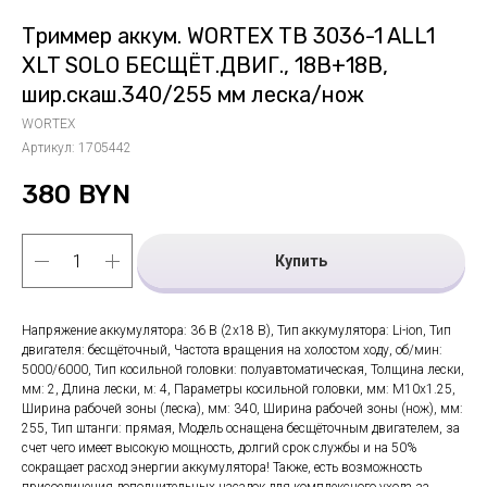
Триммер аккум. WORTEX TB 3036-1 ALL1
XLT SOLO БЕСЩЁТ.ДВИГ., 18В+18В,
шир.скаш.340/255 мм леска/нож
WORTEX
Артикул:
1705442
380
BYN
Купить
Напряжение аккумулятора: 36 В (2х18 В), Тип аккумулятора: Li-ion, Тип
двигателя: бесщёточный, Частота вращения на холостом ходу, об/мин:
5000/6000, Тип косильной головки: полуавтоматическая, Толщина лески,
мм: 2, Длина лески, м: 4, Параметры косильной головки, мм: M10x1.25,
Ширина рабочей зоны (леска), мм: 340, Ширина рабочей зоны (нож), мм:
255, Тип штанги: прямая, Модель оснащена бесщёточным двигателем, за
счет чего имеет высокую мощность, долгий срок службы и на 50%
сокращает расход энергии аккумулятора! Также, есть возможность