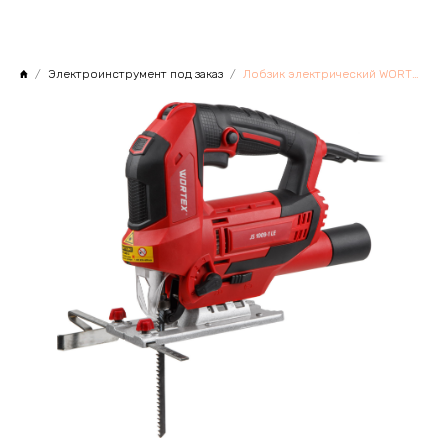
Электроинструмент под заказ
Лобзик электрический WORTEX JS 1009-1 LE в кор. 850 Вт, 500-3000 ход/мин, пропил до 100 мм