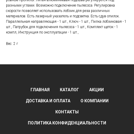
ровные пропилы. Литая алюминиевая подошва регулируется под
разными углами. Возможно подключение пылесоса. Регулировка
скорости позволяет использовать лобзик для реза различных
материалов. Есть лазерный указатель и подсветка. Есть сдув опилок.
Параллельная направляющая - 1 шт., Ключ - 1 шт., Пилка лобзиковая - 1
шт., Патрубок для подключения пылесоса - 1 шт., Комплект щеток - 1
компл, Инструкция по эксплуатации - 1 шт.,
Вес: 2 г
ГЛАВНАЯ
КАТАЛОГ
АКЦИИ
ДОСТАВКА И ОПЛАТА
О КОМПАНИИ
КОНТАКТЫ
ПОЛИТИКА КОНФИДЕНЦИАЛЬНОСТИ