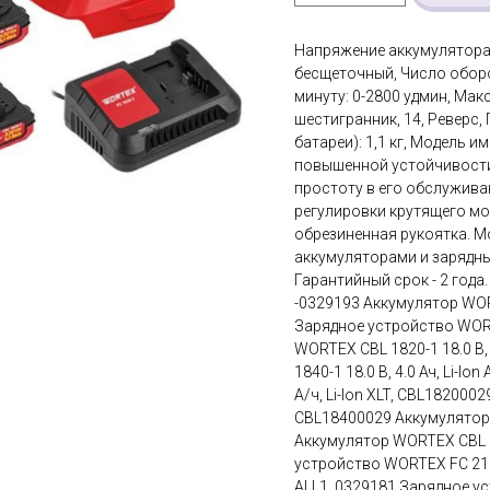
Напряжение аккумулятора: 1
бесщеточный, Число оборо
минуту: 0-2800 удмин, Мак
шестигранник, 14, Реверс,
батареи): 1,1 кг, Модель 
повышенной устойчивости 
простоту в его обслужива
регулировки крутящего мо
обрезиненная рукоятка. М
аккумуляторами и зарядн
Гарантийный срок - 2 года.
-0329193 Аккумулятор WORTEX
Зарядное устройство WORTE
WORTEX CBL 1820-1 18.0 В,
1840-1 18.0 В, 4.0 Ач, Li-I
А/ч, Li-Ion XLT, CBL1820002
CBL18400029 Аккумулятор W
Аккумулятор WORTEX CBL 18
устройство WORTEX FC 212
ALL1, 0329181 Зарядное у