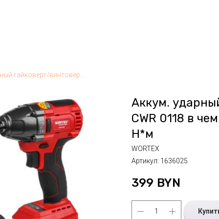
Аккум. ударный гайковерт/винтоверт WORTEX CWR 0118 в чем. ALL1 XLT SET БЕСЩЕТ., 18 В, 160 Н*м
Аккум. ударны
CWR 0118 в чем.
Н*м
WORTEX
Артикул:
1636025
399
BYN
Купит