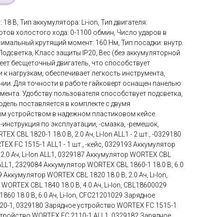
8 В, Тип аккумулятора: Li-ion, Тип двигателя:
тов холостого хода: 0-1100 обмин, Число ударов в
симальный крутящий момент: 160 Нм, Тип посадки: внутр.
 Подсветка, Класс защиты IP20, Вес (без аккумуляторной
имеет бесщеточный двигатель, что способствует
к нагрузкам, обеспечивает легкость инструмента,
нии. Для точности в работе гайковерт оснащен панелью
мента. Удобству пользователя способствует подсветка,
одель поставляется в комплекте с двумя
ым устройством в надежном пластиковом кейсе.
 -инструкция по эксплуатации, -смазка, -ремешок,
 CBL 1820-1 18.0 В, 2.0 Ач, Li-Ion ALL1 - 2 шт., -0329180
X FC 1515-1 ALL1 - 1 шт., -кейс, 0329193 Аккумулятор
 2.0 Ач, Li-Ion ALL1, 0329187 Аккумулятор WORTEX CBL
on ALL1, 2329084 Аккумулятор WORTEX CBL 1860-1 18.0 В, 6.0
9 Аккумулятор WORTEX CBL 1820 18.0 В, 2.0 Ач, Li-Ion,
ORTEX CBL 1840 18.0 В, 4.0 Ач, Li-Ion, CBL18600029
60 18.0 В, 6.0 Ач, Li-Ion, CFC21201029 Зарядное
0-1, 0329180 Зарядное устройство WORTEX FC 1515-1
стройство WORTEX FC 2110-1 ALL1, 0329182 Зарядное