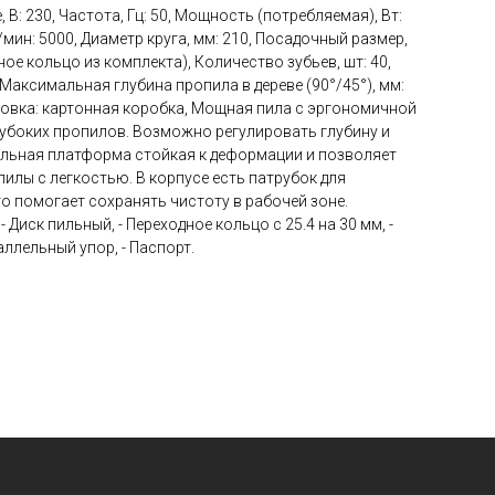
 В: 230, Частота, Гц: 50, Мощность (потребляемая), Вт:
/мин: 5000, Диаметр круга, мм: 210, Посадочный размер,
дное кольцо из комплекта), Количество зубьев, шт: 40,
, Максимальная глубина пропила в дереве (90°/45°), мм:
Упаковка: картонная коробка, Мощная пила с эргономичной
лубоких пропилов. Возможно регулировать глубину и
альная платформа стойкая к деформации и позволяет
илы с легкостью. В корпусе есть патрубок для
о помогает сохранять чистоту в рабочей зоне.
- Диск пильный, - Переходное кольцо с 25.4 на 30 мм, -
ллельный упор, - Паспорт.