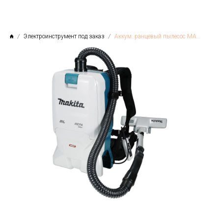
Электроинструмент под заказ
Аккум. ранцевый пылесос MAKITA XGT VC011GZ в кор.