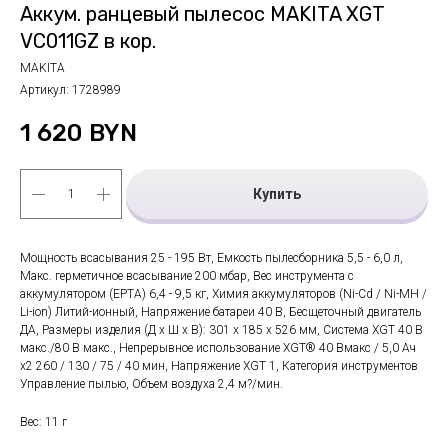
Аккум. ранцевый пылесос MAKITA XGT
VC011GZ в кор.
MAKITA
Артикул:
1728989
1 620
BYN
Купить
Мощность всасывания 25 - 195 Вт, Емкость пылесборника 5,5 - 6,0 л,
Макс. герметичное всасывание 200 мбар, Вес инструмента с
аккумулятором (EPTA) 6,4 - 9,5 кг, Химия аккумуляторов (Ni-Cd / Ni-MH /
Li-ion) Литий-ионный, Напряжение батареи 40 В, Бесщеточный двигатель
ДА, Размеры изделия (Д x Ш x В): 301 х 185 х 526 мм, Система XGT 40 В
макс./80 В макс., Непрерывное использование XGT® 40 Вмакс / 5,0 Ач
x2 260 / 130 / 75 / 40 мин, Напряжение XGT 1, Категория инструментов
Управление пылью, Объем воздуха 2,4 м?/мин.
Вес: 11 г