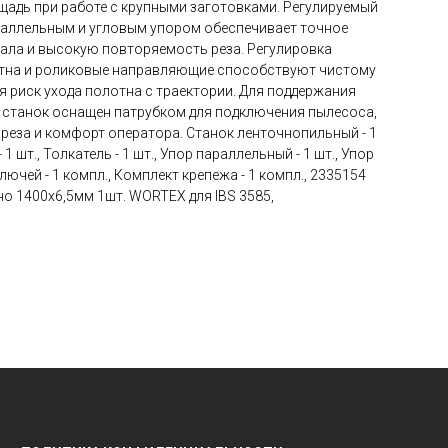
адь при работе с крупными заготовками. Регулируемый
раллельным и угловым упором обеспечивает точное
ала и высокую повторяемость реза. Регулировка
тна и роликовые направляющие способствуют чистому
я риск ухода полотна с траектории. Для поддержания
 станок оснащен патрубком для подключения пылесоса,
 реза и комфорт оператора. Станок ленточнопильный - 1
 1 шт., Толкатель - 1 шт., Упор параллельный - 1 шт., Упор
ключей - 1 компл., Комплект крепежа - 1 компл., 2335154
о 1400х6,5мм 1шт. WORTEX для IBS 3585,