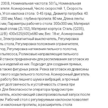
230 В, Номинальная частота: 50 Гц, Номинальная
гателя: Асинхронный, Число скоростей: 1, Скорость
 Угол наклона стола : 0-45 град., Диаметр патрубка: 40
 200 мм, Макс. глубина пропила: 80 мм, Длина ленты:
5 мм, Параметры рабочего стола: 300х300 мм, Материал
ый сплав (ZL102), Материал корпуса: Сталь (Q235),
Ш/В): 430х525(605)х680 мм, Вес: 18 кг, Асинхронный
ус, Электромагнитный выключатель, Регулировка
ль стола, Регулировка положения ограничителя,
пор, Регулировка натяжения пильного полотна,
я пылесоса, Роликовые направляющие пильного
 станок предназначен для распиливания заготовок из
 и изделий из них. Подходит для создания прямых,
а также фигурных резов. Резка заготовок из древесины
гового хода пильного полотна. Асинхронный двигатель
работу без лишнего шума и вибраций, а прочный
ует долговечность и устойчивость станка при
. Для безопасности оператора предусмотрен
атель, исключающий самопроизвольный запуск после
ем. Рабочий стол с регулируемым наклоном позволяет
к и наклонные пропилы, а расширитель стола