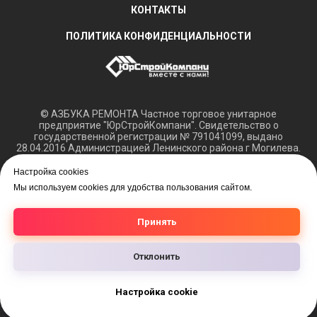
КОНТАКТЫ
ПОЛИТИКА КОНФИДЕНЦИАЛЬНОСТИ
© АЗБУКА РЕМОНТА Частное торговое унитарное
предприятие "ЮрСтройКомпани". Свидетельство о
государственной регистрации № 791041099, выдано
28.04.2016 Администрацией Ленинского района г Могилева.
Регистрация в Торговом реестре РБ 15.03.2018 №408421.
Настройка cookies
Обращаем ваше внимание, что вся представленная
Мы используем cookies для удобства пользования сайтом.
информация касающаяся технических характеристик,
наличия на складе, а также цен на товары носит
информационный характер и не является публичной
Принять
офертой.
Отклонить
Настройка cookie