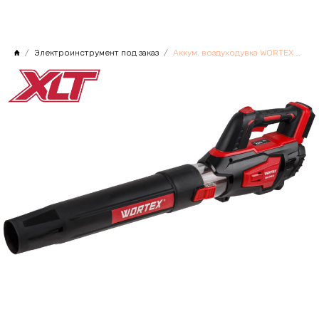
Электроинструмент под заказ
Аккум. воздуходувка WORTEX BB 2018 D ALL1 XLT SOLO 18 В, макс.объём.570 м куб/ч