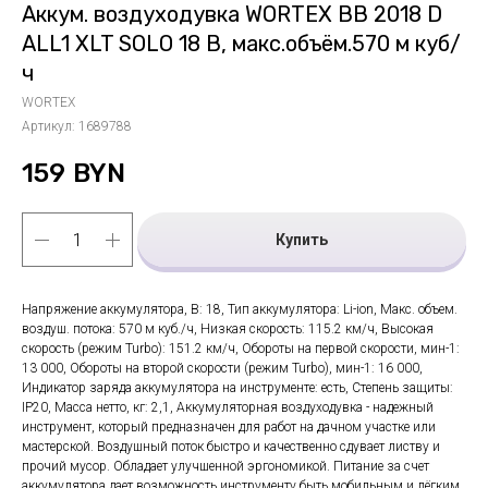
Аккум. воздуходувка WORTEX BB 2018 D
ALL1 XLT SOLO 18 В, макс.объём.570 м куб/
ч
WORTEX
Артикул:
1689788
159
BYN
Купить
Напряжение аккумулятора, В: 18, Тип аккумулятора: Li-ion, Макс. объем.
воздуш. потока: 570 м куб./ч, Низкая скорость: 115.2 км/ч, Высокая
скорость (режим Turbo): 151.2 км/ч, Обороты на первой скорости, мин-1:
13 000, Обороты на второй скорости (режим Turbo), мин-1: 16 000,
Индикатор заряда аккумулятора на инструменте: есть, Степень защиты:
IP20, Масса нетто, кг: 2,1, Аккумуляторная воздуходувка - надежный
инструмент, который предназначен для работ на дачном участке или
мастерской. Воздушный поток быстро и качественно сдувает листву и
прочий мусор. Обладает улучшенной эргономикой. Питание за счет
аккумулятора дает возможность инструменту быть мобильным и лёгким.