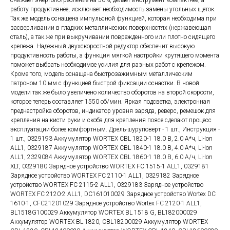
снижает энергопотребление на 50%, делает инструмент компактнее, а
работу продуктивнее, исключает необходимость замены угольных щеток.
Так же модель оснащена импульсной функцией, которая необходима при
засверливании в гладких металлических поверхностях (нержавеющая
сталь), а так же при выкручивании поврежденного или плотно сидящего
крепежа. Надежный двухскоростной редуктор обеспечит высокую
продуктивность работы, а функция мягкой настройки крутящего момента
поможет выбрать необходимое усилия для разных работ с крепежом.
Кроме того, модель оснащена быстрозажимным металлическим
патроном 10 мм с функцией быстрой фиксации оснастки. В новой
модели так же было увеличено количество оборотов на второй скорости,
которое теперь составляет 1550 об/мин. Яркая подсветка, электронная
преднастройка оборотов, индикатор уровня заряда, реверс, ремешок для
крепления на кисти руки и скоба для крепления поясе сделают процесс
эксплуатации более комфортным. Дрель-шуруповерт - 1 шт., Инструкция -
1 шт., 0329193 Аккумулятор WORTEX CBL 1820-1 18.0 В, 2.0 А*ч, Li-Ion
ALL1, 0329187 Аккумулятор WORTEX CBL 1840-1 18.0 В, 4.0 А*ч, Li-Ion
ALL1, 2329084 Аккумулятор WORTEX CBL 1860-1 18.0 В, 6.0 А/ч, Li-Ion
XLT, 0329180 Зарядное устройство WORTEX FC 1515-1 ALL1, 0329181
Зарядное устройство WORTEX FC 2110-1 ALL1, 0329182 Зарядное
устройство WORTEX FC 2115-2 ALL1, 0329183 Зарядное устройство
WORTEX FC 2120-2 ALL1, DC161010029 Зарядное устройство Wortex DC
1610-1, CFC21201029 Зарядное устройство Wortex FC 2120-1 ALL1,
BL1518G100029 Аккумулятор WORTEX BL 1518 G, BL182000029
Аккумулятор WORTEX BL 1820, CBL18200029 Аккумулятор WORTEX