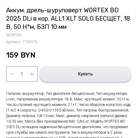
Аккум. дрель-шуруповерт WORTEX BD
2025 DLi в кор. ALL1 XLT SOLO БЕСЩЕТ, 18
В, 50 Н*м, БЗП 10 мм
WORTEX
Артикул:
1705576
159
BYN
Купить
Питание: аккумулятор, Тип двигателя: бесщеточный, Тип аккумулятора:
Li-Ion, Напряжение аккумулятора: 18 В, Макс. крутящий момент: 50 Н·м,
Число ступеней крутящего момента: 21+1, Число оборотов холостого хода
(1-я/2-я скорость): 0-450/0-1550 об/мин, Тип патрона: быстрозажимной,
Диаметр патрона: 0,8-10 мм, Макс. диаметр сверления (металл/дерево):
10/35 мм, Масса (без принадлежностей): 0,86 кг, Модель WORTEX BD
2025 DLi оснащена надежным бесщеточным двигателем, что продлевает
срок службы как самого инструмента, так и аккумуляторов в 2 раза,