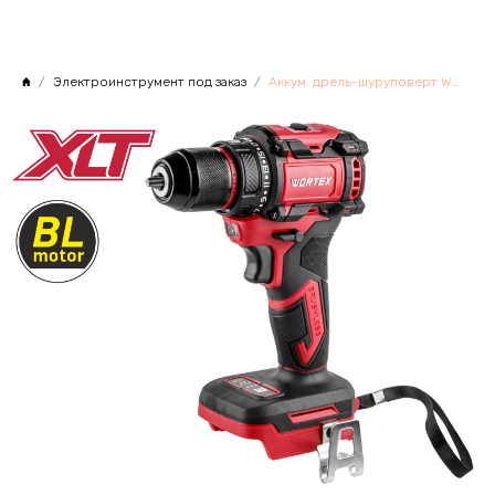
Электроинструмент под заказ
Аккум. дрель-шуруповерт WORTEX BD 2025 DLi в кор. ALL1 XLT SOLO БЕСЩЕТ, 18 В, 50 Н*м, БЗП 10 мм