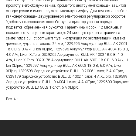
способствует повышенной устойчивости к нагрузкам и обеспечивает
простоту в его обслуживании. Кроме того инструмент оснащен защитой
от перегрузки и имеет предохранительную муфту. Для точности в работе
гайковерт оснащен двухуровневой электронной регулировкой оборотов.
Удобству пользователя способствует индикатор уровня заряда,
подсветка, обрезиненная рукоятка. Гарантийный срок - 12 месяцев. И
возможность продлить гарантию до 24 месяцев при регистрации на
сайте: https:bull-pt.comwarrantys -инструкция по эксплуатации -смазка,
-ремешок, -ударная головка 24 мм, 1329595 Аккумулятор BULL AK 2001
18.0 В, 2.0 А/ч, Li-Ion XLTpro, 1329596 Аккумулятор BULL AK 4004 18.0 В,
4.0 А/ч, Li-Ion XLTpro, 0329205 Аккумулятор BULL AK 4003 18.0 В, 4.0
А*ч, Li-Ion XLTpro, 0329178 Аккумулятор BULL AK 6001 18.0 В, 6.0 А/ч, Li-
Ion XLTpro, 1329597 Аккумулятор BULL AK 6002 18.0 В, 6.0 А/ч, Li-Ion
XLTpro, 1329598 Зарядное устройство BULL LD 2006 1 слот, 2 А XLTpro,
0329179 Зарядное устройство BULL LD 4002 1 слот, 4 А XLTpro, 1329599
Зарядное устройство BULL LD 4004 1 слот, 4 А XLTpro, 1329600 Зарядное
устройство BULL LD 5002 1 слот, 6 А XLTpro,
Вес: 4 г