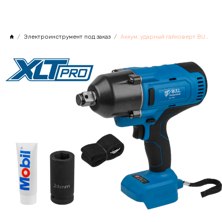
Электроинструмент под заказ
Аккум. ударный гайковерт BULL SC 1801 в кор. XLTpro SOLO БЕСЩЕТ., 18 В, 1000 Н*м, 3/4"