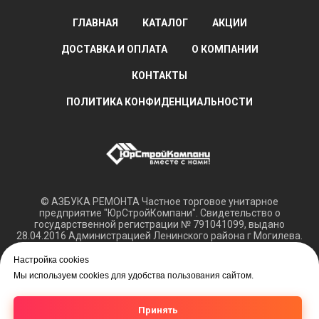
ГЛАВНАЯ
КАТАЛОГ
АКЦИИ
ДОСТАВКА И ОПЛАТА
О КОМПАНИИ
КОНТАКТЫ
ПОЛИТИКА КОНФИДЕНЦИАЛЬНОСТИ
© АЗБУКА РЕМОНТА Частное торговое унитарное
предприятие "ЮрСтройКомпани". Свидетельство о
государственной регистрации № 791041099, выдано
28.04.2016 Администрацией Ленинского района г Могилева.
Регистрация в Торговом реестре РБ 15.03.2018 №408421.
Настройка cookies
Обращаем ваше внимание, что вся представленная
Мы используем cookies для удобства пользования сайтом.
информация касающаяся технических характеристик,
наличия на складе, а также цен на товары носит
информационный характер и не является публичной
Принять
офертой.