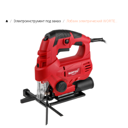
Электроинструмент под заказ
Лобзик электрический WORTEX LX JS 6507 E в кор. 710 Вт, 500-3300 ход/мин, пропил до 65 мм.