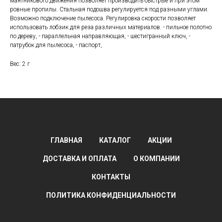
маятникового движения позволяет производить быстрые и при этом
ровные пропилы. Стальная подошва регулируется под разными углами.
Возможно подключение пылесоса. Регулировка скорости позволяет
использовать лобзик для реза различных материалов. - пильное полотно
по дереву, - параллельная направляющая, - шестигранный ключ, -
патрубок для пылесоса, - паспорт,
Вес: 2 г
ГЛАВНАЯ
КАТАЛОГ
АКЦИИ
ДОСТАВКА И ОПЛАТА
О КОМПАНИИ
КОНТАКТЫ
ПОЛИТИКА КОНФИДЕНЦИАЛЬНОСТИ