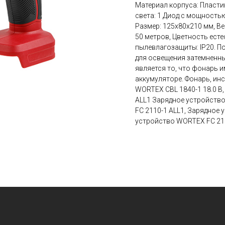
Материал корпуса: Пласти
света: 1 Диод с мощностью
Размер: 125x80x210 мм, Ве
50 метров, Цветность есте
пылевлагозащиты: IP20. П
для освещения затемненн
является то, что фонарь и
аккумуляторе. Фонарь, инст
WORTEX CBL 1840-1 18.0 В, 4.
ALL1 Зарядное устройств
FC 2110-1 ALL1, Зарядное
устройство WORTEX FC 212