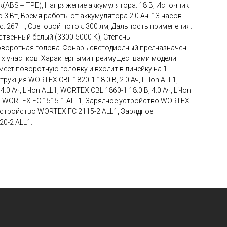
к(ABS + TPE), Напряжение аккумулятора: 18 В, Источник
 3 Вт, Время работы от аккумулятора 2.0 Ач: 13 часов
с: 267 г., Световой поток: 300 лм, Дальность применения:
ственный белый (3300-5000 К), Степень
оворотная голова. Фонарь светодиодный предназначен
ых участков. Характерными преимуществами модели
меет поворотную головку и входит в линейку на 1
рукция WORTEX CBL 1820-1 18.0 В, 2.0 Ач, Li-Ion ALL1,
0 Ач, Li-Ion ALL1, WORTEX CBL 1860-1 18.0 В, 4.0 Ач, Li-Ion
о WORTEX FC 1515-1 ALL1, Зарядное устройство WORTEX
 устройство WORTEX FC 2115-2 ALL1, Зарядное
0-2 ALL1.