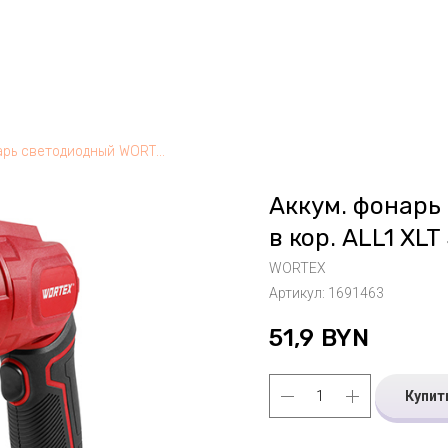
Аккум. фонарь светодиодный WORTEX CF 3040 в кор. ALL1 XLT SOLO., 18 В, 300 Лм
Аккум. фонарь
в кор. ALL1 XLT
WORTEX
Артикул:
1691463
51,9
BYN
Купит