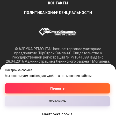
КОНТАКТЫ
ПОЛИТИКА КОНФИДЕНЦИАЛЬНОСТИ
© АЗБУКА РЕМОНТА Частное торговое унитарное
предприятие "ЮрСтройКомпани". Свидетельство о
государственной регистрации № 791041099, выдано
28.04.2016 Администрацией Ленинского района г Могилева.
Регистрация в Торговом реестре РБ 15.03.2018 №408421.
Настройка cookies
Обращаем ваше внимание, что вся представленная
Мы используем cookies для удобства пользования сайтом.
информация касающаяся технических характеристик,
наличия на складе, а также цен на товары носит
информационный характер и не является публичной
Принять
офертой.
Отклонить
Настройка cookie