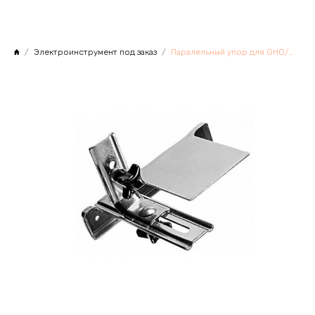
Электроинструмент под заказ
Паралельный упор для GHO/PHO