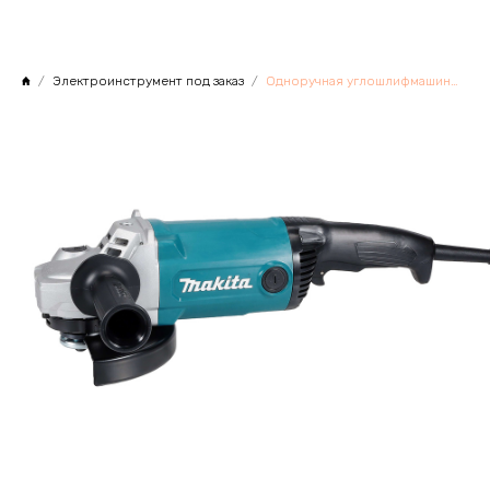
Электроинструмент под заказ
Одноручная углошлифмашина MAKITA GA 7090N в кор.