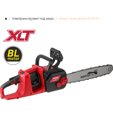
Электроинструмент под заказ
Аккум. пила цепная WORTEX CEC 3536-2 шина 40 см (16"), 3/8" LP, 1.3 мм ALL1 XLT SOLO БЕСЩЁТ, 18В+18В