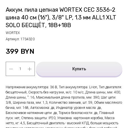
Аккум. пила цепная WORTEX CEC 3536-2
шина 40 см (16"), 3/8" LP, 1.3 мм ALL1 XLT
SOLO БЕСЩЁТ, 18В+18В
WORTEX
Артикул:
1734320
399
BYN
Купить
Напряжение аккумулятора: 36 В, Тип аккумулятора: Li-ion, Тип двигателя:
бесщеточный, Скорость без нагрузки, м/с: 10 м/с, Длина шины, мм: 400,
Длина шины, ": 16, Максимальная длина пропила, мм: 390, Шаг цепи:
3/8, Ширина паза, мм: 1,3, Количество звеньев, шт: 59, Объем масляного
бачка, мл: 168, Автосмазка: да, Индикатор уровня масла: да,
Бесключевое натяжение цепи: да, Тормоз безопасности: да, Плавный
пуск: нет, Степень защиты: IP20, Упаковка: картонная коробка, Масса
нетто, кг: 4,5, Бесщёточный двигатель - высокий КПД, больше мощность