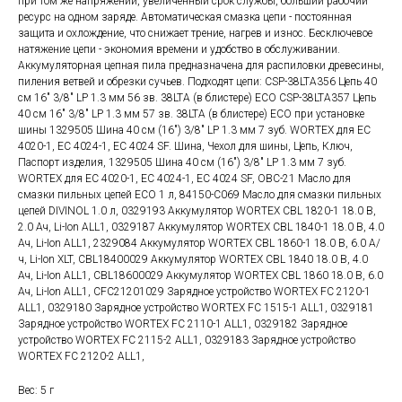
при том же напряжении, увеличенный срок службы, больший рабочий
ресурс на одном заряде. Автоматическая смазка цепи - постоянная
защита и охлождение, что снижает трение, нагрев и износ. Бесключевое
натяжение цепи - экономия времени и удобство в обслуживании.
Аккумуляторная цепная пила предназначена для распиловки древесины,
пиления ветвей и обрезки сучьев. Подходят цепи: CSP-38LTA356 Цепь 40
см 16" 3/8" LP 1.3 мм 56 зв. 38LTA (в блистере) ECO CSP-38LTA357 Цепь
40 см 16" 3/8" LP 1.3 мм 57 зв. 38LTA (в блистере) ECO при установке
шины 1329505 Шина 40 см (16") 3/8" LP 1.3 мм 7 зуб. WORTEX для EC
4020-1, ЕС 4024-1, ЕС 4024 SF. Шина, Чехол для шины, Цепь, Ключ,
Паспорт изделия, 1329505 Шина 40 см (16") 3/8" LP 1.3 мм 7 зуб.
WORTEX для EC 4020-1, ЕС 4024-1, ЕС 4024 SF, OBC-21 Масло для
смазки пильных цепей ECO 1 л, 84150-C069 Масло для смазки пильных
цепей DIVINOL 1.0 л, 0329193 Аккумулятор WORTEX CBL 1820-1 18.0 В,
2.0 Ач, Li-Ion ALL1, 0329187 Аккумулятор WORTEX CBL 1840-1 18.0 В, 4.0
Ач, Li-Ion ALL1, 2329084 Аккумулятор WORTEX CBL 1860-1 18.0 В, 6.0 А/
ч, Li-Ion XLT, CBL18400029 Аккумулятор WORTEX CBL 1840 18.0 В, 4.0
Ач, Li-Ion ALL1, CBL18600029 Аккумулятор WORTEX CBL 1860 18.0 В, 6.0
Ач, Li-Ion ALL1, CFC21201029 Зарядное устройство WORTEX FC 2120-1
ALL1, 0329180 Зарядное устройство WORTEX FC 1515-1 ALL1, 0329181
Зарядное устройство WORTEX FC 2110-1 ALL1, 0329182 Зарядное
устройство WORTEX FC 2115-2 ALL1, 0329183 Зарядное устройство
WORTEX FC 2120-2 ALL1,
Вес: 5 г