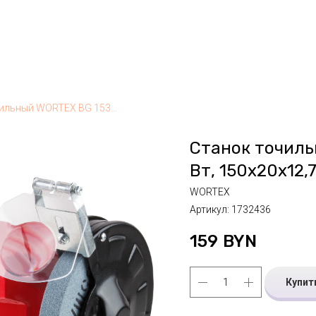
Станок точильный WORTEX BG 1530 в кор. 250 Вт, 150х20х12,7 мм
Станок точиль
Вт, 150х20х12,
WORTEX
Артикул:
1732436
159
BYN
Купит