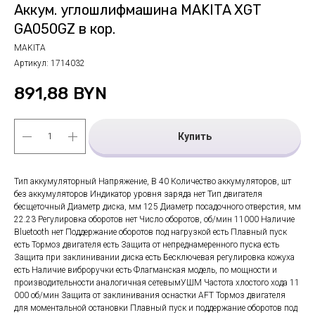
Аккум. углошлифмашина MAKITA XGT
GA050GZ в кор.
MAKITA
Артикул:
1714032
891,88
BYN
Купить
Тип аккумуляторный Напряжение, В 40 Количество аккумуляторов, шт
без аккумуляторов Индикатор уровня заряда нет Тип двигателя
бесщеточный Диаметр диска, мм 125 Диаметр посадочного отверстия, мм
22.23 Регулировка оборотов нет Число оборотов, об/мин 11000 Наличие
Bluetooth нет Поддержание оборотов под нагрузкой есть Плавный пуск
есть Тормоз двигателя есть Защита от непреднамеренного пуска есть
Защита при заклинивании диска есть Бесключевая регулировка кожуха
есть Наличие виброручки есть Флагманская модель, по мощности и
производительности аналогичная сетевымУШМ Частота хлостого хода 11
000 об/мин Защита от заклинивания оснастки AFT Тормоз двигателя
для моментальной остановки Плавный пуск и поддержание оборотов под