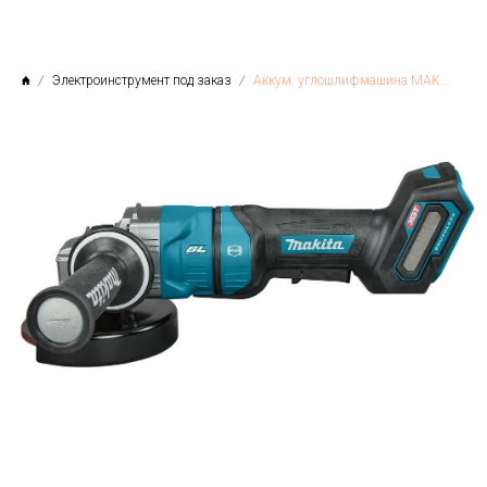
Электроинструмент под заказ
Аккум. углошлифмашина MAKITA XGT GA050GZ в кор.