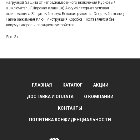
нагрузкой Защита от непреднамеренного включения Курковый
выключатель (Широкая клавиша) Аккумуляторная угловая
шлифмашина Защитный кожух Боковая рукоятка Опорный фланец
Гайка зажимная Ключ Инструкция Коробка. Поставляется без
аккумуляторов и зарядного устройства!
Вес: 3 г
ГЛАВНАЯ
КАТАЛОГ
АКЦИИ
ДОСТАВКА И ОПЛАТА
О КОМПАНИИ
КОНТАКТЫ
ПОЛИТИКА КОНФИДЕНЦИАЛЬНОСТИ