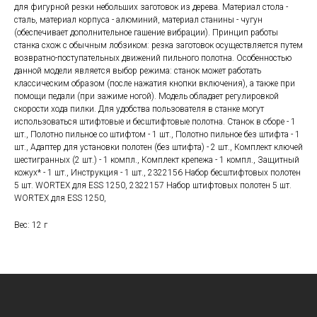
для фигурной резки небольших заготовок из дерева. Материал стола -
сталь, материал корпуса - алюминий, материал станины - чугун
(обеспечивает дополнительное гашение вибрации). Принцип работы
станка схож с обычным лобзиком: резка заготовок осуществляется путем
возвратно-поступательных движений пильного полотна. Особенностью
данной модели является выбор режима: станок может работать
классическим образом (после нажатия кнопки включения), а также при
помощи педали (при зажиме ногой). Модель обладает регулировкой
скорости хода пилки. Для удобства пользователя в станке могут
использоваться штифтовые и бесштифтовые полотна. Станок в сборе - 1
шт., Полотно пильное со штифтом - 1 шт., Полотно пильное без штифта - 1
шт., Адаптер для установки полотен (без штифта) - 2 шт., Комплект ключей
шестигранных (2 шт.) - 1 компл., Комплект крепежа - 1 компл., Защитный
кожух* - 1 шт., Инструкция - 1 шт., 2322156 Набор бесштифтовых полотен
5 шт. WORTEX для ESS 1250, 2322157 Набор штифтовых полотен 5 шт.
WORTEX для ESS 1250,
Вес: 12 г