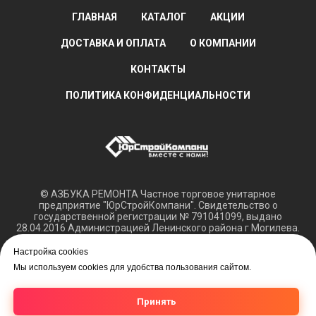
ГЛАВНАЯ
КАТАЛОГ
АКЦИИ
ДОСТАВКА И ОПЛАТА
О КОМПАНИИ
КОНТАКТЫ
ПОЛИТИКА КОНФИДЕНЦИАЛЬНОСТИ
© АЗБУКА РЕМОНТА Частное торговое унитарное
предприятие "ЮрСтройКомпани". Свидетельство о
государственной регистрации № 791041099, выдано
28.04.2016 Администрацией Ленинского района г Могилева.
Регистрация в Торговом реестре РБ 15.03.2018 №408421.
Настройка cookies
Обращаем ваше внимание, что вся представленная
Мы используем cookies для удобства пользования сайтом.
информация касающаяся технических характеристик,
наличия на складе, а также цен на товары носит
информационный характер и не является публичной
Принять
офертой.