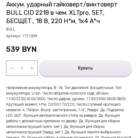
Аккум. ударный гайковерт/винтоверт
BULL CID 2218 в чем. XLTpro, SET,
БЕСЩЕТ., 18 В, 220 Н*м, 1х4 А*ч
BULL
Артикул:
1721699
539
BYN
Купить
Напряжение аккумулятора, В: 18, Тип двигателя: Бесщеточный, Тип
аккумулятора: Li-ion, Число оборотов холостого хода, об/мин:
1100/2200/3200/3600, Число ударов, уд/мин: 1100/2600/3600/3800,
Крутящий момент, Н*м: 20/50/170/220, Число ступеней крутящего
момента: 4, Патрон: Внутр. шестигранник, 1/4", Реверс: Да, Подсветка:
LED 360°, Функция автоматического стопа на реверсе: Да, Функция
работы с деликатным крепежом по дереву: Да, Функция для сборки
металлоконструкций (мягк. мет.): Да, Функция для сборки
металлоконструкций (тверд. мет.): Да, Функция памяти выбранного
режима: Да, Функция работы в режиме прожектора: Да, Функция быстрой