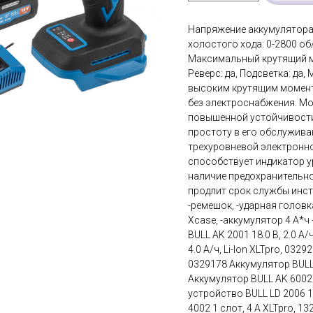
Напряжение аккумулятора:
холостого хода: 0-2800 об
Максимальный крутящий мом
Реверс: да, Подсветка: да,
высоким крутящим момент
без электроснабжения. Мо
повышенной устойчивости 
простоту в его обслужива
трехуровневой электронно
способствует индикатор ур
наличие предохранительно
продлит срок службы инстр
-ремешок, -ударная головк
Xcase, -аккумулятор 4 А*ч 
BULL AK 2001 18.0 В, 2.0 А/
4.0 А/ч, Li-Ion XLTpro, 0329
0329178 Аккумулятор BULL A
Аккумулятор BULL AK 6002 1
устройство BULL LD 2006 1
4002 1 слот, 4 А XLTpro, 1