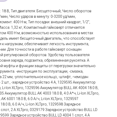
 18 В, Тип двигателя: Бесщеточный, Число оборотов
/мин, Число ударов в минуту: 0-3200 уд/мин,
ент: 400 Н·м, Тип посадки: внешний квадрат, 1/2",
 Масса: 1,32 кг, Компактный гайковерт отличается
ом 400 Н·м, возможностью использования в местах
дель имеет бесщеточный двигатель, что способствует
к нагрузкам, обеспечивает легкость инструмента,
нии. Для точности в работе гайковерт оснащен
й регулировкой оборотов. Удобству пользователя
овня заряда, подсветка, обрезиненная рукоятка. А
й муфты и функции защиты от перегрузки значительно
умента. -инструкция по эксплуатации, -смазка,
а 22 мм, -уплотнительное кольцо, -штифт, -чемодан
- 2 шт., -зарядное устройство 4 А, 1329595 Аккумулятор
ч, Li-Ion XLTpro, 1329596 Аккумулятор BULL AK 4004 18.0 В,
205 Аккумулятор BULL AK 4003 18.0 В, 4.0 А*ч, Li-Ion XLTpro,
K 6001 18.0 В, 6.0 А/ч, Li-Ion XLTpro, 1329597
8.0 В, 6.0 А/ч, Li-Ion XLTpro, 1329598 Зарядное
 слот, 2 А XLTpro, 0329179 Зарядное устройство BULL LD
329599 Зарядное устройство BULL LD 4004 1 слот, 4 А