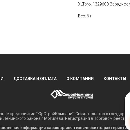
XLTpro, 1329600 Зарядное у
Вес: 6 г
ИИ
ДОСТАВКА И ОПЛАТА
О КОМПАНИИ
КОНТАКТЫ
ное предприятие "ЮрСтройКомпани". Свидетельство о государств
 Ленинского района г Могилева. Регистрация в Торговом реестре 
авленная информация касающаяся технических характеристик, н