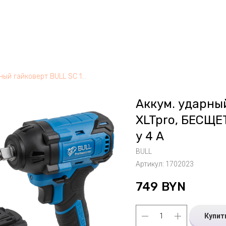
Аккум. ударный гайковерт BULL SC 1804 Xcase, XLTpro, БЕСЩЕТ., 18 В, 400 Н*м, 1/2", 2х4 А*ч, з/у 4 А
Аккум. ударный
XLTpro, БЕСЩЕТ.
у 4 А
BULL
Артикул:
1702023
749
BYN
Купит