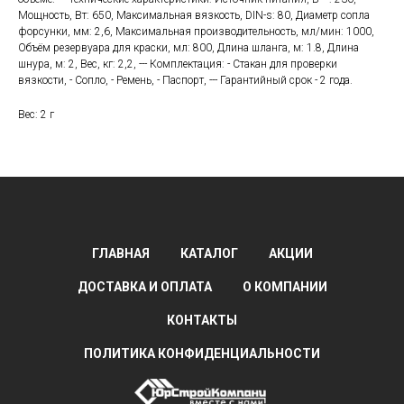
Мощность, Вт: 650, Максимальная вязкость, DIN-s: 80, Диаметр сопла
форсунки, мм: 2,6, Максимальная производительность, мл/мин: 1000,
Объём резервуара для краски, мл: 800, Длина шланга, м: 1.8, Длина
шнура, м: 2, Вес, кг: 2,2, --- Комплектация: - Стакан для проверки
вязкости, - Сопло, - Ремень, - Паспорт, --- Гарантийный срок - 2 года.
Вес: 2 г
ГЛАВНАЯ
КАТАЛОГ
АКЦИИ
ДОСТАВКА И ОПЛАТА
О КОМПАНИИ
КОНТАКТЫ
ПОЛИТИКА КОНФИДЕНЦИАЛЬНОСТИ