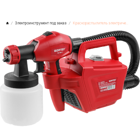
Электроинструмент под заказ
Краскораспылитель электрический WORTEX PS 1165-1 в кор. 650 Вт, 1000 мл/мин, 0.8 л бак