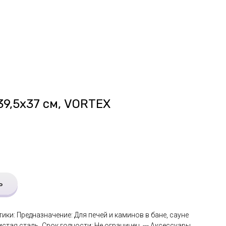
39,5х37 см, VORTEX
ь
тики: Предназначение: Для печей и каминов в бане, сауне
стая сталь. Срок годности: Не ограничен. --- Аксессуары