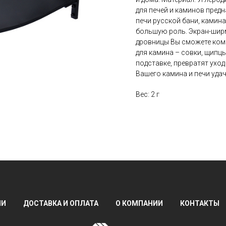
для печей и каминов пред
печи русской бани, камина
большую роль. Экран-шир
дровницы Вы сможете ком
для камина – совки, щипцы
подставке, превратят ухо
Вашего камина и печи удач
Вес: 2 г
ИИ
ДОСТАВКА И ОПЛАТА
О КОМПАНИИ
КОНТАКТЫ