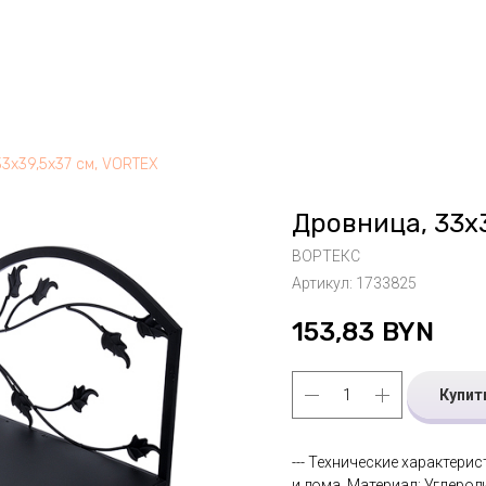
33х39,5х37 см, VORTEX
Дровница, 33х
ВОРТЕКС
Артикул:
1733825
153,83
BYN
Купит
--- Технические характерис
и дома. Материал: Углероди