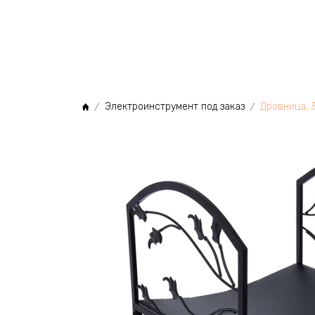
МЫ
Электроинструмент под заказ
Дровница, 