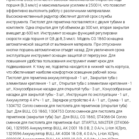
поршня (8,3 мм/с) и максимальным усилием в 2500 Н, что позволит
эффективно выполнить работу с различными материалами.
Высококачественный редуктор обеспечит долгий срок службы
инструмента. Пистолет для герметика поставляется с двумя тубами в
комплекте. Одна открытая для туб объемом до 300 мл, вторая закрытая
вмещает до 600 мл. Инструмент оснащен функцией регулировки
скорости хода поршня от 0,8 до 8,3 мм/с. Модель CG 1860 оснащена
автоматической защитой от вытекания материала. При отпускании
кнопки поршень автоматически отъедет назад. Для увеличения срока
эксплуатации инструмент оснащен защитой от перегрузки. Для
повышения удобства пользования инструмент имеет крюк для
подвешивания. К тому же, подсветка находится в нижней часть корпуса,
что обеспечивает наиболее комфортное освещение рабочей зоны.
Пистолет для герметика аккумуляторный - 1 шт., Закрытая туба с
элементами крепления - 1 шт., Открытая туба с элементами крепления - 1
шт., Конусообразные насадки для открытой тубы - 3 шт., Конусообразные
насадки для закрытой тубы - 3 шт., Инструкция по эксплуатации - 1 шт.,
Аккумулятор 4 А*ч - 1 шт., Зарядное устройство 4 А - 1 шт., Сумка - 1 шт.,
1304752 Сопло сменное для пистолета для герметиков (открытая туба)
3шт. Для BULL CG 1860, 1304753 Сопло сменное для пистолета для
герметиков (закрытая туба) 3шт. Для BULL CG 1860, ST4066-04 Сопло
сменное для пистолета для герметиков 4шт. STARTUL MASTER (ST4066-
04), 1329595 Аккумулятор BULL AK 2001 18.0 В, 2.0 А/ч, Li-Ion XLTpro,
1329596 Аккумулятор BULL AK 4004 18.0 В, 4.0 А/ч, Li-Ion XLTpro,