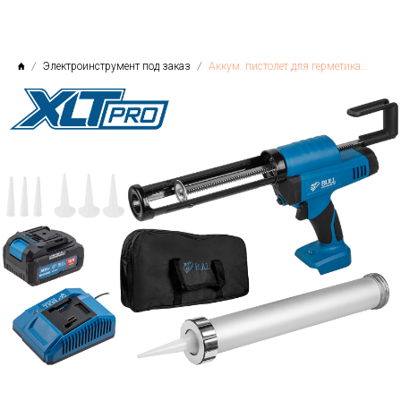
Электроинструмент под заказ
Аккум. пистолет для герметика BULL CG 1860 SET(1х4), сумка, 300/600 мл, 2500 Н, 8,3 мм/с, рег. скор.