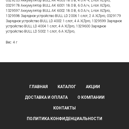
0329205 Аккумулятор BULL AK 4003 18.0 В, 4.0 А*ч, Li-Ion XLTpro,
0329178 Аккумулятор BULL AK 6001 18.0 В, 6.0 А/ч, Li-Ion XLTpro,
1329597 Аккумулятор BULL AK 6002 18.0 В, 6.0 А/ч, Li-Ion XLTpro,
1329598 Зарядное устройство BULL LD 2006 1 слот, 2 А XLTpro, 0329179
Зарядное устройство BULL LD 4002 1 слот, 4 А XLTpro, 1329599 Зарядное
устройство BULL LD 4004 1 слот, 4 А XLTpro, 1329600 Зарядное
устройство BULL LD 5002 1 слот, 6 А XLTpro,
Вес: 4 г
ГЛАВНАЯ
КАТАЛОГ
АКЦИИ
ДОСТАВКА И ОПЛАТА
О КОМПАНИИ
КОНТАКТЫ
ПОЛИТИКА КОНФИДЕНЦИАЛЬНОСТИ