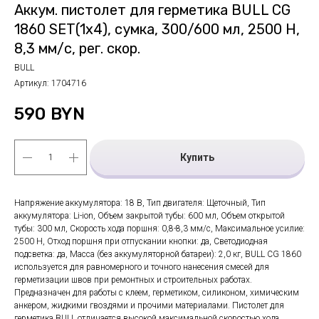
Аккум. пистолет для герметика BULL CG
1860 SET(1х4), сумка, 300/600 мл, 2500 Н,
8,3 мм/с, рег. скор.
BULL
Артикул:
1704716
590
BYN
Купить
Напряжение аккумулятора: 18 В, Тип двигателя: Щеточный, Тип
аккумулятора: Li-ion, Объем закрытой тубы: 600 мл, Объем открытой
тубы: 300 мл, Скорость хода поршня: 0,8-8,3 мм/с, Максимальное усилие:
2500 Н, Отход поршня при отпускании кнопки: да, Светодиодная
подсветка: да, Масса (без аккумуляторной батареи): 2,0 кг, BULL CG 1860
используется для равномерного и точного нанесения смесей для
герметизации швов при ремонтных и строительных работах.
Предназначен для работы с клеем, герметиком, силиконом, химическим
анкером, жидкими гвоздями и прочими материалами. Пистолет для
герметика BULL отличается высокой максимальной скоростью хода