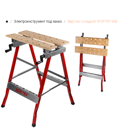
Электроинструмент под заказ
Верстак складной WORTEX WB 1060 в кор. БАМБУК, 605x640x800 мм, регулировка столешницы