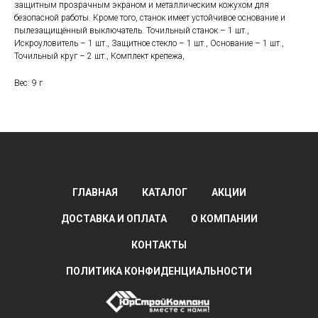
защитным прозрачным экраном и металлическим кожухом для
безопасной работы. Кроме того, станок имеет устойчивое основание и
пылезащищённый выключатель. Точильный станок – 1 шт.,
Искроуловитель – 1 шт., Защитное стекло – 1 шт., Основание – 1 шт.,
Точильный круг – 2 шт., Комплект крепежа,
Вес: 9 г
ГЛАВНАЯ
КАТАЛОГ
АКЦИИ
ДОСТАВКА И ОПЛАТА
О КОМПАНИИ
КОНТАКТЫ
ПОЛИТИКА КОНФИДЕНЦИАЛЬНОСТИ