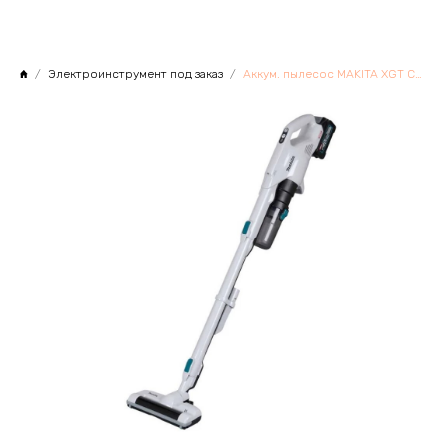
Электроинструмент под заказ
Аккум. пылесос MAKITA XGT CL004GD101 в кор.