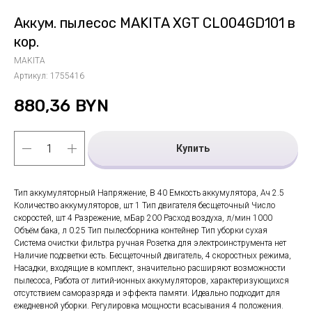
Аккум. пылесос MAKITA XGT CL004GD101 в
кор.
MAKITA
Артикул:
1755416
880,36
BYN
Купить
Тип аккумуляторный Напряжение, В 40 Емкость аккумулятора, Ач 2.5
Количество аккумуляторов, шт 1 Тип двигателя бесщеточный Число
скоростей, шт 4 Разрежение, мБар 200 Расход воздуха, л/мин 1000
Объём бака, л 0.25 Тип пылесборника контейнер Тип уборки сухая
Система очистки фильтра ручная Розетка для электроинструмента нет
Наличие подсветки есть. Бесщеточный двигатель, 4 скоростных режима,
Насадки, входящие в комплект, значительно расширяют возможности
пылесоса, Работа от литий-ионных аккумуляторов, характеризующихся
отсутствием саморазряда и эффекта памяти. Идеально подходит для
ежедневной уборки. Регулировка мощности всасывания 4 положения.