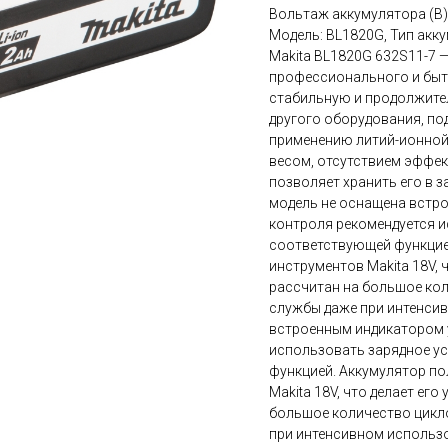
Вольтаж аккумулятора (В): 
Модель: BL1820G, Тип акку
Makita BL1820G 632S11-7 
профессионального и быт
стабильную и продолжител
другого оборудования, по
применению литий-ионной 
весом, отсутствием эффе
позволяет хранить его в 
модель не оснащена встро
контроля рекомендуется и
соответствующей функцие
инструментов Makita 18V,
рассчитан на большое кол
службы даже при интенси
встроенным индикатором у
использовать зарядное у
функцией. Аккумулятор п
Makita 18V, что делает ег
большое количество цикло
при интенсивном использ