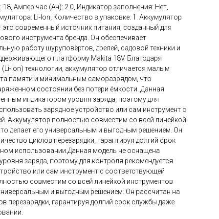
18, Ампер час (Ач): 2.0, Индикатор заполнения: Нет,
мулятора: Li-Ion, Количество в упаковке: 1. Аккумулятор
— это современный источник питания, созданный для
ового инструмента бренда. Он обеспечивает
ьную работу шуруповёртов, дрелей, садовой техники и
ддерживающего платформу Makita 18V. Благодаря
(Li-Ion) технологии, аккумулятор отличается малым
кта памяти и минимальным саморазрядом, что
заряженном состоянии без потери ёмкости. Данная
енным индикатором уровня заряда, поэтому для
спользовать зарядное устройство или сам инструмент с
й. Аккумулятор полностью совместим со всей линейкой
 что делает его универсальным и выгодным решением. Он
ичество циклов перезарядки, гарантируя долгий срок
вном использовании.Данная модель не оснащена
ровня заряда, поэтому для контроля рекомендуется
стройство или сам инструмент с соответствующей
олностью совместим со всей линейкой инструментов
о универсальным и выгодным решением. Он рассчитан на
в перезарядки, гарантируя долгий срок службы даже
овании.