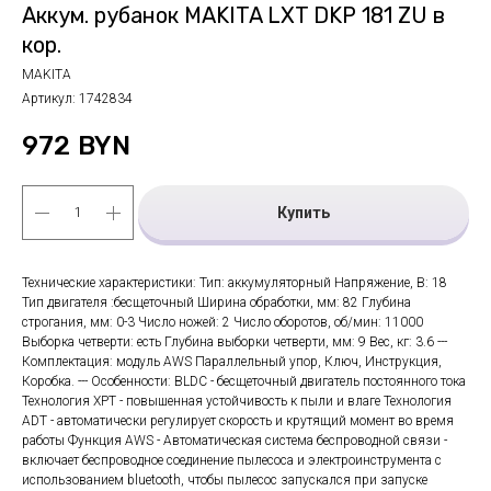
Аккум. рубанок MAKITA LXT DKP 181 ZU в
кор.
MAKITA
Артикул:
1742834
972
BYN
Купить
Технические характеристики: Тип: аккумуляторный Напряжение, В: 18
Тип двигателя :бесщеточный Ширина обработки, мм: 82 Глубина
строгания, мм: 0-3 Число ножей: 2 Число оборотов, об/мин: 11000
Выборка четверти: есть Глубина выборки четверти, мм: 9 Вес, кг: 3.6 ---
Комплектация: модуль AWS Параллельный упор, Ключ, Инструкция,
Коробка. --- Особенности: BLDC - бесщеточный двигатель постоянного тока
Технология XPT - повышенная устойчивость к пыли и влаге Технология
ADT - автоматически регулирует скорость и крутящий момент во время
работы Функция AWS - Автоматическая система беспроводной связи -
включает беспроводное соединение пылесоса и электроинструмента с
использованием bluetooth, чтобы пылесос запускался при запуске