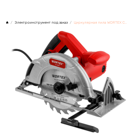
Электроинструмент под заказ
Циркулярная пила WORTEX CS 1655-1 в кор. 1200 Вт, 160 мм, пропил до 55 мм, алюм. подошва