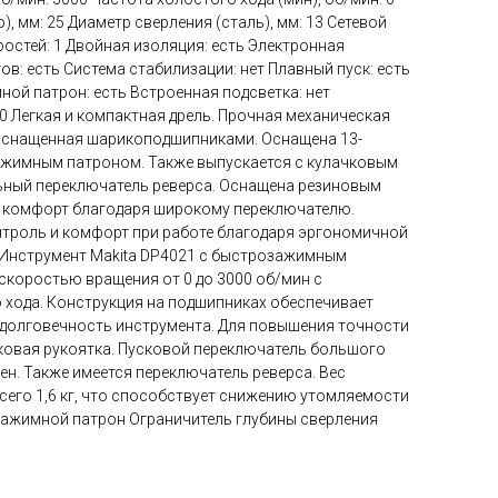
), мм: 25 Диаметр сверления (сталь), мм: 13 Сетевой
ростей: 1 Двойная изоляция: есть Электронная
в: есть Система стабилизации: нет Плавный пуск: есть
ной патрон: есть Встроенная подсветка: нет
20 Легкая и компактная дрель. Прочная механическая
оснащенная шарикоподшипниками. Оснащена 13-
имным патроном. Также выпускается с кулачковым
ьный переключатель реверса. Оснащена резиновым
 комфорт благодаря широкому переключателю.
нтроль и комфорт при работе благодаря эргономичной
 Инструмент Makita DP4021 с быстрозажимным
скоростью вращения от 0 до 3000 об/мин с
хода. Конструкция на подшипниках обеспечивает
долговечность инструмента. Для повышения точности
ковая рукоятка. Пусковой переключатель большого
н. Также имеется переключатель реверса. Вес
сего 1,6 кг, что способствует снижению утомляемости
зажимной патрон Ограничитель глубины сверления