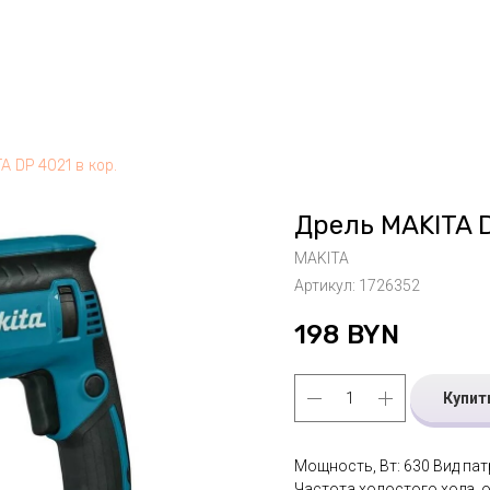
A DP 4021 в кор.
Дрель MAKITA D
MAKITA
Артикул:
1726352
198
BYN
Купит
Мощность, Вт: 630 Вид па
Частота холостого хода, о