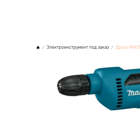
МЫ
Электроинструмент под заказ
Дрель MAKIT