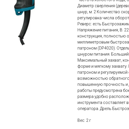
Диаметр сверления (дерево
шнур, м: 2 Количество ско
регулировка числа оборото
Реверс: есть Быстрозажим
Напряжение питания, В: 2
конструкция, полностью 
миллиметровым быстрозаж
патроном (DP4020). Отдел
шнуром питания. Больший
Максимальный захват, ко
форме и мягкому захвату.
патроном и регулируемой 
возможностью обратного 
повышенную прочность и 
работы предусмотрена бо
размера удобно расположе
инструмента составляет в
оператора. Дрель Быстро
Вес: 2 г