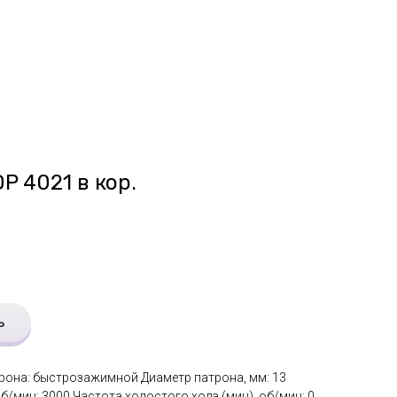
P 4021 в кор.
ь
трона: быстрозажимной Диаметр патрона, мм: 13
б/мин: 3000 Частота холостого хода (мин), об/мин: 0