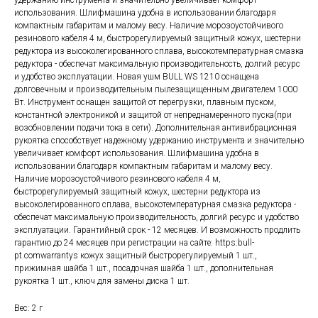
удержанию инструмента и значительно увеличивает комфорт
использования. Шлифмашина удобна в использовании благодаря
компактным габаритам и малому весу. Наличие морозоустойчивого
резинового кабеля 4 м, быстрорегулируемый защитный кожух, шестерни
редуктора из высоколегированного сплава, высокотемпературная смазка
редуктора - обеспечат максимальную производительность, долгий ресурс
и удобство эксплуатации. Новая ушм BULL WS 1210 оснащена
долговечным и производительным пылезащищенным двигателем 1000
Вт. Инструмент оснащен защитой от перегрузки, плавным пуском,
константной электроникой и защитой от непреднамеренного пуска(при
возобновлении подачи тока в сети). Дополнительная антивибрационная
рукоятка способствует надежному удержанию инструмента и значительно
увеличивает комфорт использования. Шлифмашина удобна в
использовании благодаря компактным габаритам и малому весу.
Наличие морозоустойчивого резинового кабеля 4 м,
быстрорегулируемый защитный кожух, шестерни редуктора из
высоколегированного сплава, высокотемпературная смазка редуктора -
обеспечат максимальную производительность, долгий ресурс и удобство
эксплуатации. Гарантийный срок - 12 месяцев. И возможность продлить
гарантию до 24 месяцев при регистрации на сайте: https:bull-
pt.comwarrantys кожух защитный быстрорегулируемый 1 шт.,
прижимная шайба 1 шт., посадочная шайба 1 шт., дополнительная
рукоятка 1 шт., ключ для замены диска 1 шт.
Вес: 2 г