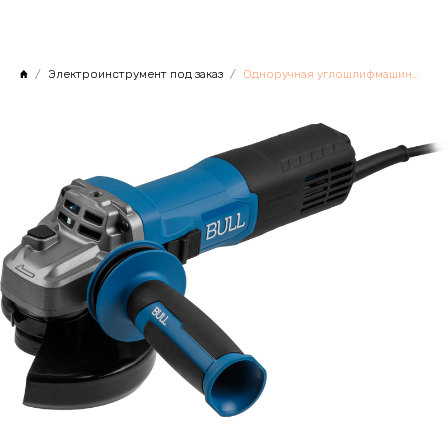
Электроинструмент под заказ
Одноручная углошлифмашина BULL WS 1210 в кор. 125 мм, 1000 Вт, плав. пуск., конст. эл.