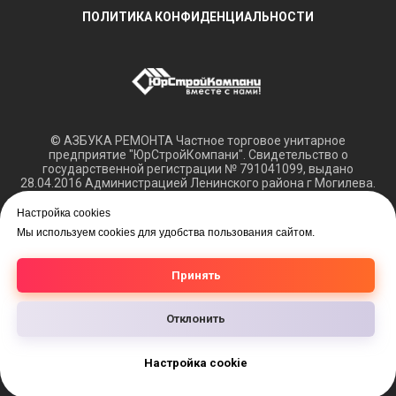
ПОЛИТИКА КОНФИДЕНЦИАЛЬНОСТИ
© АЗБУКА РЕМОНТА Частное торговое унитарное
предприятие "ЮрСтройКомпани". Свидетельство о
государственной регистрации № 791041099, выдано
28.04.2016 Администрацией Ленинского района г Могилева.
Регистрация в Торговом реестре РБ 15.03.2018 №408421.
Настройка cookies
Обращаем ваше внимание, что вся представленная
Мы используем cookies для удобства пользования сайтом.
информация касающаяся технических характеристик,
наличия на складе, а также цен на товары носит
информационный характер и не является публичной
Принять
офертой.
Отклонить
Настройка cookie